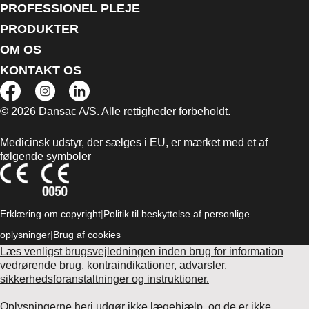
PROFESSIONEL PLEJE
PRODUKTER
OM OS
KONTAKT OS
© 2026 Dansac A/S. Alle rettigheder forbeholdt.
Medicinsk udstyr, der sælges i EU, er mærket med et af
følgende symboler
Erklæring om copyright
Politik til beskyttelse af personlige
oplysninger
Brug af cookies
Læs venligst brugsvejledningen inden brug for information
vedrørende brug, kontraindikationer, advarsler,
sikkerhedsforanstaltninger og instruktioner.
Oplysningerne heri udgør ikke lægehjælp, og de er ikke