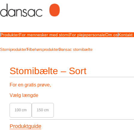
Produkter
For mennesker med stomi
For plejepersonale
Om os
Kontakt
Stomiprodukter
Tilbehørsprodukter
Dansac stomibælte
Stomibælte – Sort
For en gratis prøve,
Vælg længde
100 cm
150 cm
Produktguide