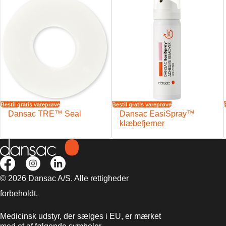
Bestil gratis vareprøve
Bestil gratis vareprøve
Dansac TRE™ Seal
Dansac EasiSpray™
klæbefjerner
© 2026 Dansac A/S. Alle rettigheder
forbeholdt.
Medicinsk udstyr, der sælges i EU, er mærket