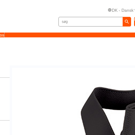
DK - Dansk
 os