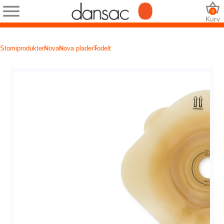
0
Kurv
Stomiprodukter
Nova
Nova plader
Todelt